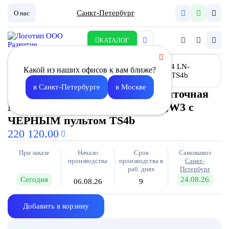
Санкт-Петербург
О нас
КАТАЛОГ
Какой из наших офисов к вам ближе?
в Санкт-Петербурге
в Москве
Установка вентиляционная приточная
Node4 LN- 315(50m)/VEC(S146),W3 с
ЧЕРНЫМ пультом TS4b
220 120.00
При заказе
Начало
Срок
Самовывоз
производства
производства в
Санкт-
раб. днях
Петербург
Сегодня
24.08.26
06.08.26
9
Добавить в корзину