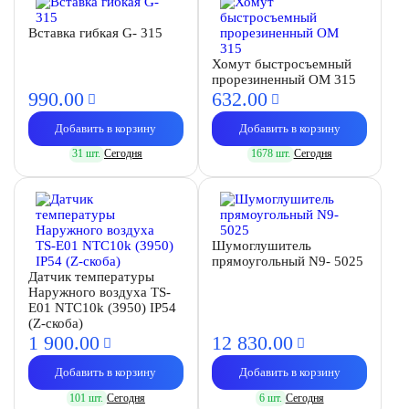
Вставка гибкая G- 315
Хомут быстросъемный
прорезиненный OM 315
990.
00
632.
00
Добавить в корзину
Добавить в корзину
31 шт.
Сегодня
1678 шт.
Сегодня
Шумоглушитель
прямоугольный N9- 5025
Датчик температуры
Наружного воздуха TS-
E01 NTC10k (3950) IP54
(Z-скоба)
1 900.
00
12 830.
00
Добавить в корзину
Добавить в корзину
101 шт.
Сегодня
6 шт.
Сегодня