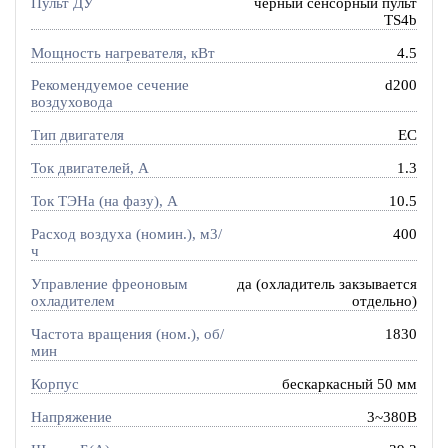
Пульт ДУ
черный сенсорный пульт
TS4b
Мощность нагревателя, кВт
4.5
Рекомендуемое сечение
d200
воздуховода
Тип двигателя
EC
Ток двигателей, А
1.3
Ток ТЭНа (на фазу), А
10.5
Расход воздуха (номин.), м3/
400
ч
Управление фреоновым
да (охладитель закзывается
охладителем
отдельно)
Частота вращения (ном.), об/
1830
мин
Корпус
бескаркасный 50 мм
Напряжение
3~380В