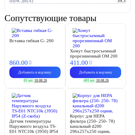
Шум, дБ(А)
39.3
Сопутствующие товары
Вставка гибкая G- 200
Хомут быстросъемный
прорезиненный OM 200
860.
00
411.
00
Добавить в корзину
Добавить в корзину
61 шт.
10.08.26
401 шт.
10.08.26
Корпус для HEPA
Датчик температуры
фильтра (250- 250- 78)
Наружного воздуха TS-
канальный d200
E01 NTC10k (3950) IP54
296х257х250 оцинк.