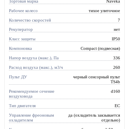
Торговая марка
Naveka
Рабочее колесо
тихое улиточное
Количество скоростей
7
Рекуператор
нет
Класс защиты
IP50
Компоновка
Compact (подвесная)
Напор воздуха (макс.), Па
336
Расход воздуха (макс.), м3/ч
260
Пульт ДУ
черный сенсорный пульт
TS4b
Рекомендуемое сечение
d160
воздуховода
Тип двигателя
EC
Управление фреоновым
да (охладитель закзывается
охладителем
отдельно)