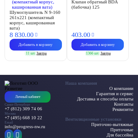
Клапан обратный BDA
(бабочка) 125
Шумоглушитель N 9-160
261х221 (компактный
корпус, кашированная
вата)
8 830.
00
403.
00
Добавить в корзину
Добавить в корзину
11 шт.
Завтра
1366 шт.
Завтра
Наша компания
О компании
Гарантия и сервис
Личный кабинет
Доставка и способы оплаты
Контакты
Санкт-Петербург
+7 (812) 309 74 06
Реквизиты
Москва
+7 (495) 668 10 22
Вентиляционные установки
Email
Приточно-вытяжные
info@progress-nw.ru
Приточные
Для бассейна