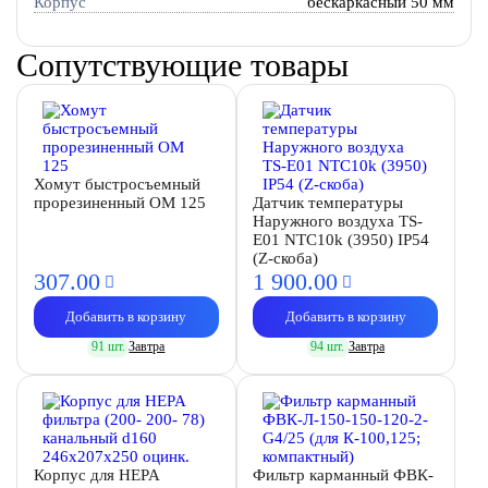
Корпус
бескаркасный 50 мм
Сопутствующие товары
Хомут быстросъемный
прорезиненный OM 125
Датчик температуры
Наружного воздуха TS-
E01 NTC10k (3950) IP54
(Z-скоба)
307.
00
1 900.
00
Добавить в корзину
Добавить в корзину
91 шт.
Завтра
94 шт.
Завтра
Корпус для HEPA
Фильтр карманный ФВК-