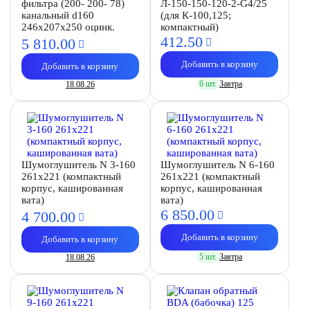
фильтра (200- 200- 78)
Л-150-150-120-2-G4/25
канальный d160
(для К-100,125;
246х207х250 оцинк.
компактный)
412.
50
5 810.
00
Добавить в корзину
Добавить в корзину
6 шт.
Завтра
18.08.26
Шумоглушитель N 3-160
Шумоглушитель N 6-160
261х221 (компактный
261х221 (компактный
корпус, кашированная
корпус, кашированная
вата)
вата)
6 850.
00
4 700.
00
Добавить в корзину
Добавить в корзину
5 шт.
Завтра
18.08.26