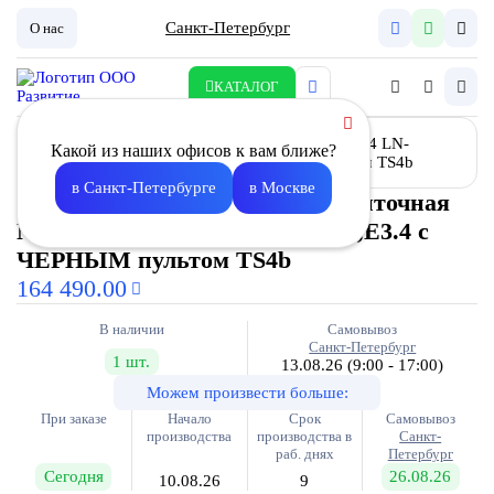
Санкт-Петербург
О нас
КАТАЛОГ
Какой из наших офисов к вам ближе?
в Санкт-Петербурге
в Москве
Установка вентиляционная приточная
Node4 LN- 125(50m)/VEC(S133),E3.4 с
ЧЕРНЫМ пультом TS4b
164 490.00
В наличии
Самовывоз
Санкт-Петербург
1 шт.
13.08.26
(9:00 - 17:00)
Можем произвести больше:
При заказе
Начало
Срок
Самовывоз
производства
производства в
Санкт-
раб. днях
Петербург
Сегодня
26.08.26
10.08.26
9