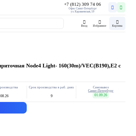
+7 (812) 309 74 06
Офис Санкт-Петербург
ул. Караваевская, 59
Вход
Избранное
Корзина
риточная Node4 Light- 160(30m)/VEC(B190),E2 с
роизводства
Срок производства в раб. днях
Самовывоз
Санкт-Петербург
01.09.26
.08.26
9