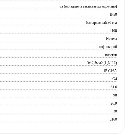
да (охладитель закзывается отдельно)
IP50
бескаркасный 30 мм
4100
Naveka
гофрокороб
пластик
3х 2,5мм2 (L,N,PE)
1P C16A
G4
61.6
98
26.9
28
d160