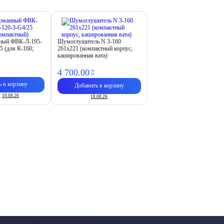
нный ФВК-Л-195-
Шумоглушитель N 3-160
5 (для К-160;
261х221 (компактный корпус,
кашированная вата)
4 700.
00
ь в корзину
Добавить в корзину
.
10.08.26
18.08.26