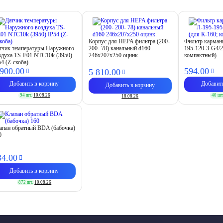
Корпус для HEPA фильтра (200-
Фильтр карма
тчик температуры Наружного
200- 78) канальный d160
195-120-3-G4/2
здуха TS-E01 NTC10k (3950)
246х207х250 оцинк.
компактный)
54 (Z-скоба)
 900.
00
594.
00
5 810.
00
Добавить в корзину
Добавит
Добавить в корзину
94 шт.
10.08.26
40 шт
18.08.26
апан обратный BDA (бабочка)
0
34.
00
Добавить в корзину
872 шт.
10.08.26