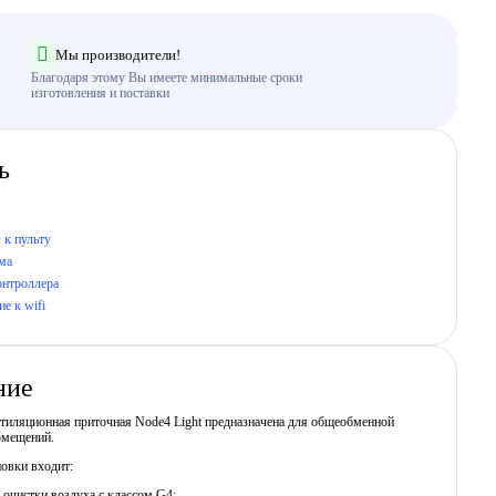
Мы производители!
Благодаря этому Вы имеете минимальные сроки
изготовления и поставки
ь
 к пульту
ма
онтроллера
е к wifi
ние
нтиляционная приточная Node4 Light предназначена для общеобменной
омещений.
новки входит:
 очистки воздуха с классом G4;