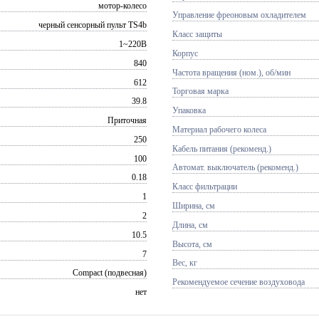
мотор-колесо
Управление фреоновым охладителем
черный сенсорный пульт TS4b
Класс защиты
1~220В
Корпус
840
Частота вращения (ном.), об/мин
612
Торговая марка
39.8
Упаковка
Приточная
Материал рабочего колеса
250
Кабель питания (рекоменд.)
100
Автомат. выключатель (рекоменд.)
0.18
Класс фильтрации
1
Ширина, см
2
Длина, см
10.5
Высота, см
7
Вес, кг
Compact (подвесная)
Рекомендуемое сечение воздуховода
нет