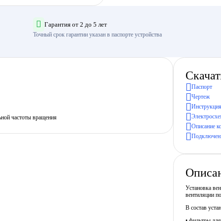
Гарантия от 2 до 5 лет
Точный срок гарантии указан в паспорте устройства
Скачат
Паспорт
Чертеж
Инструкция
Электросхе
ьной частоты вращения
Описание к
Подключени
Описа
Установка ве
вентиляции п
В состав уста
• фильтры для