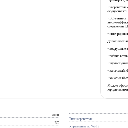
• нагреватель
осуществлять 
• EC-вентиля
высокоэффект
сохранении К
• интегрирова
Дополнительны
• воздушные з
• гибкие встав
• шумоглушит
• канальный H
• канальный ох
Можно оформит
юридическими
d160
Тип нагревателя
EC
Управление по Wi-Fi