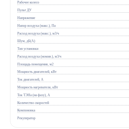
Рабочее колесо
Пульт ДУ
Напряжение
Напор воздуха (макс.), Па
Расход воздуха (макс.), м3/ч
Шум, дБ(А)
Тип установки
Расход воздуха (номин.), м3/ч
Площадь помещения, м2
Мощность двигателей, кВт
Ток двигателей, А
Мощность нагревателя, кВт
Ток ТЭНа (на фазу), А
Количество скоростей
Компоновка
Рекуператор