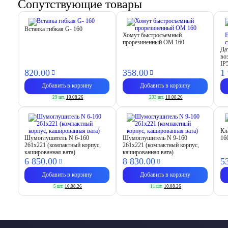
Сопутствующие товары
Вставка гибкая G- 160
Хомут быстросъемный
прорезиненный OM 160
Да
во
IP
820.
00
358.
00
1
Добавить в корзину
Добавить в корзину
29 шт.
10.08.26
233 шт.
10.08.26
Кл
Шумоглушитель N 6-160
Шумоглушитель N 9-160
16
261х221 (компактный корпус,
261х221 (компактный корпус,
кашированная вата)
кашированная вата)
6 850.
00
8 830.
00
5
Добавить в корзину
Добавить в корзину
5 шт.
10.08.26
11 шт.
10.08.26