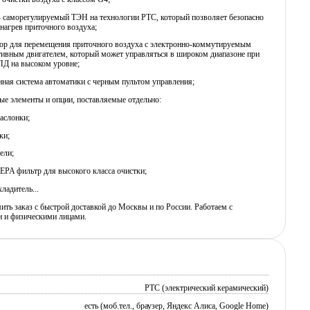
 - саморегулируемый ТЭН на технологии PTC, который позволяет безопасно
нагрев приточного воздуха;
тор для перемещения приточного воздуха c электронно-коммутируемым
ивным двигателем, который может управляться в широком диапазоне при
ПД на высоком уровне;
нная система автоматики с черным пультом управления;
е элементы и опции, поставляемые отдельно:
аслонки;
ки;
ели;
EPA фильтр для высокого класса очистки;
ладитель...
ь заказ с быстрой доставкой до Москвы и по России. Работаем с
 и физическими лицами.
PTC (электрический керамический)
есть (моб.тел., браузер, Яндекс Алиса, Google Home)