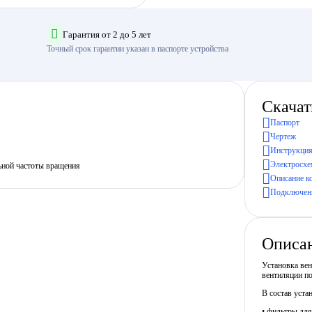
Гарантия от 2 до 5 лет
Точный срок гарантии указан в паспорте устройства
Скачат
Паспорт
Чертеж
Инструкция
Электросхе
ьной частоты вращения
Описание к
Подключени
Описа
Установка ве
вентиляции п
В состав уста
• фильтры для