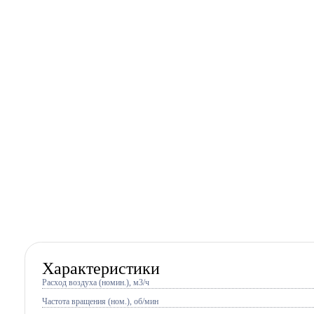
Характеристики
Расход воздуха (номин.), м3/ч
Частота вращения (ном.), об/мин