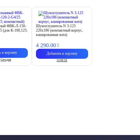
нный ФВК-Л-150-
Шумоглушитель N 3-125
5 (для К-100,125;
226х186 (компактный корпус,
кашированная вата)
4 290.
00
ь в корзину
Добавить в корзину
Сегодня
14.08.26