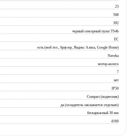
23
568
392
черный сенсорный пульт TS4b
EC
есть (моб.тел., браузер, Яндекс Алиса, Google Home)
Naveka
мотор-колесо
7
нет
IP50
Compact (подвесная)
да (охладитель закзывается отдельно)
бескаркасный 30 мм
d160