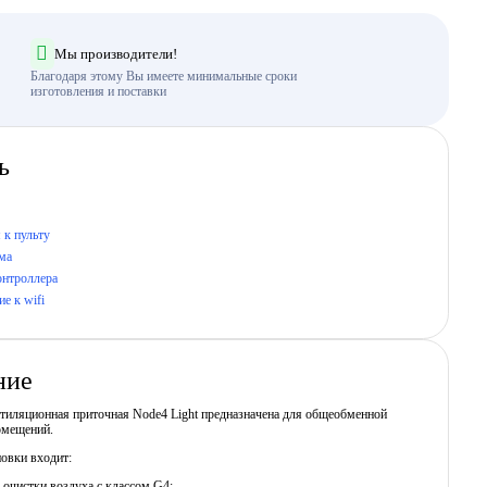
Мы производители!
Благодаря этому Вы имеете минимальные сроки
изготовления и поставки
ь
 к пульту
ма
онтроллера
е к wifi
ние
нтиляционная приточная Node4 Light предназначена для общеобменной
омещений.
новки входит:
 очистки воздуха с классом G4;