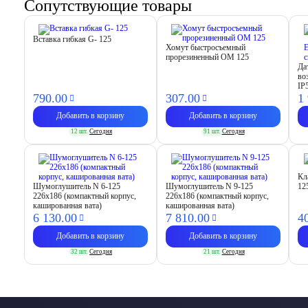
Сопутствующие товары
Вставка гибкая G- 125
Хомут быстросъемный
прорезиненный OM 125
Да
во
IP
790.
00
307.
00
1
Добавить в корзину
Добавить в корзину
12 шт.
Сегодня
91 шт.
Сегодня
Кл
Шумоглушитель N 6-125
Шумоглушитель N 9-125
12
226х186 (компактный корпус,
226х186 (компактный корпус,
кашированная вата)
кашированная вата)
6 130.
00
7 810.
00
4
Добавить в корзину
Добавить в корзину
32 шт.
Сегодня
21 шт.
Сегодня