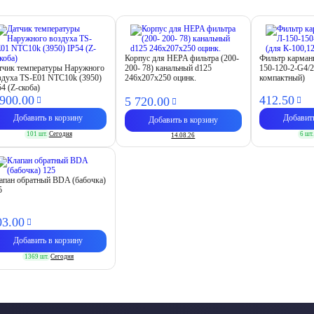
Корпус для HEPA фильтра (200-
Фильтр карма
тчик температуры Наружного
200- 78) канальный d125
150-120-2-G4/2
здуха TS-E01 NTC10k (3950)
246х207х250 оцинк.
компактный)
54 (Z-скоба)
 900.
00
412.
50
5 720.
00
Добавить в корзину
Добавит
Добавить в корзину
101 шт.
Сегодня
6 шт.
14.08.26
апан обратный BDA (бабочка)
5
03.
00
Добавить в корзину
1369 шт.
Сегодня