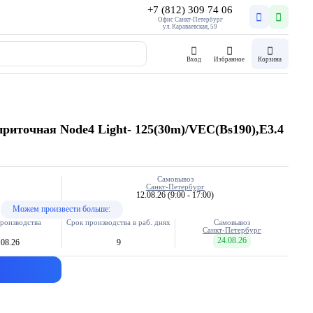
+7 (812) 309 74 06
Офис Санкт-Петербург
ул. Караваевская, 59
Вход
Избранное
Корзина
риточная Node4 Light- 125(30m)/VEC(Bs190),E3.4
Самовывоз
Санкт-Петербург
12.08.26
(9:00 - 17:00)
Можем произвести больше:
роизводства
Срок производства в раб. днях
Самовывоз
Санкт-Петербург
24.08.26
.08.26
9