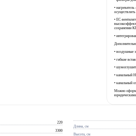
• нагреватель
осуществлять 
• EC-вентиля
высокоэффект
сохранении К
• интегрирова
Дополнительны
• воздушные з
• гибкие встав
• шумоглушит
• канальный H
• канальный ох
Можно оформит
юридическими
220
Длина, см
3300
Высота, см