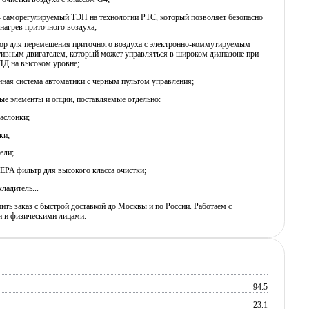
 - саморегулируемый ТЭН на технологии PTC, который позволяет безопасно
нагрев приточного воздуха;
тор для перемещения приточного воздуха c электронно-коммутируемым
ивным двигателем, который может управляться в широком диапазоне при
ПД на высоком уровне;
нная система автоматики с черным пультом управления;
е элементы и опции, поставляемые отдельно:
аслонки;
ки;
ели;
EPA фильтр для высокого класса очистки;
ладитель...
ь заказ с быстрой доставкой до Москвы и по России. Работаем с
 и физическими лицами.
94.5
23.1