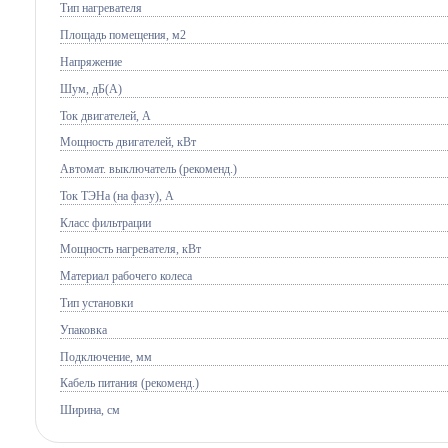
Тип нагревателя
Площадь помещения, м2
Напряжение
Шум, дБ(А)
Ток двигателей, А
Мощность двигателей, кВт
Автомат. выключатель (рекоменд.)
Ток ТЭНа (на фазу), А
Класс фильтрации
Мощность нагревателя, кВт
Материал рабочего колеса
Тип установки
Упаковка
Подключение, мм
Кабель питания (рекоменд.)
Ширина, см