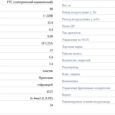
PTC (электрический керамический)
Вес, кг
88
Напор воздуха (макс.), Па
1~220В
Расход воздуха (макс.), м3/ч
35.9
Пульт ДУ
0.4
Тип двигателя
0.09
Управление по Wi-Fi
1P C25A
Торговая марка
21
Рабочее колесо
G4
Количество скоростей
3.4
Рекуператор
пластик
Класс защиты
Приточная
Компоновка
гофрокороб
Управление фреоновым охладителем
d125
Корпус
3х 4мм2 (L,N,PE)
Рекомендуемое сечение воздуховода
54