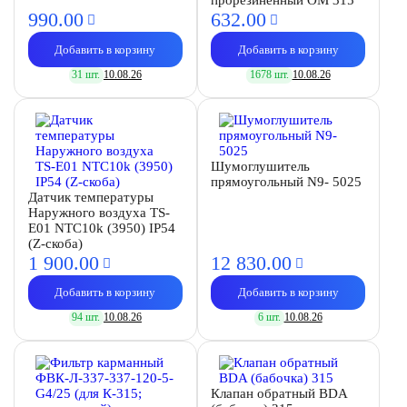
прорезиненный OM 315
990.
00
632.
00
Добавить в корзину
Добавить в корзину
31 шт.
10.08.26
1678 шт.
10.08.26
Шумоглушитель
прямоугольный N9- 5025
Датчик температуры
Наружного воздуха TS-
E01 NTC10k (3950) IP54
(Z-скоба)
1 900.
00
12 830.
00
Добавить в корзину
Добавить в корзину
94 шт.
10.08.26
6 шт.
10.08.26
Клапан обратный BDA