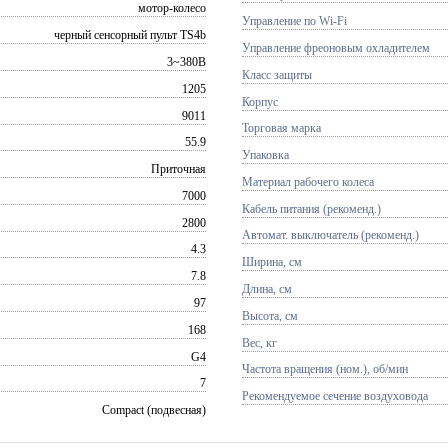
мотор-колесо
Управление по Wi-Fi
черный сенсорный пульт TS4b
Управление фреоновым охладителем
3~380В
Класс защиты
1205
Корпус
9011
Торговая марка
55.9
Упаковка
Приточная
Материал рабочего колеса
7000
Кабель питания (рекоменд.)
2800
Автомат. выключатель (рекоменд.)
4.3
Ширина, см
7.8
Длина, см
97
Высота, см
168
Вес, кг
G4
Частота вращения (ном.), об/мин
7
Рекомендуемое сечение воздуховода
Compact (подвесная)