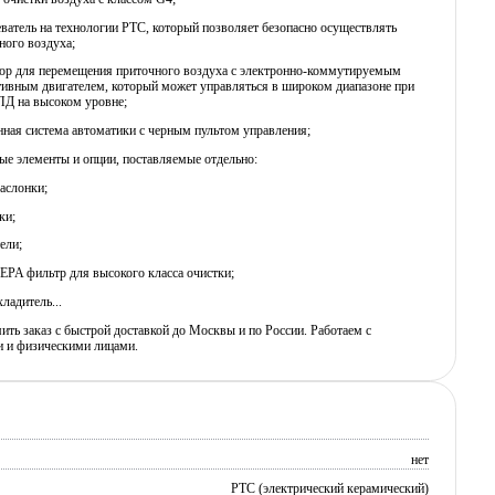
еватель на технологии PTC, который позволяет безопасно осуществлять
ного воздуха;
тор для перемещения приточного воздуха c электронно-коммутируемым
ивным двигателем, который может управляться в широком диапазоне при
ПД на высоком уровне;
нная система автоматики с черным пультом управления;
е элементы и опции, поставляемые отдельно:
аслонки;
ки;
ели;
EPA фильтр для высокого класса очистки;
ладитель...
ь заказ с быстрой доставкой до Москвы и по России. Работаем с
 и физическими лицами.
нет
PTC (электрический керамический)