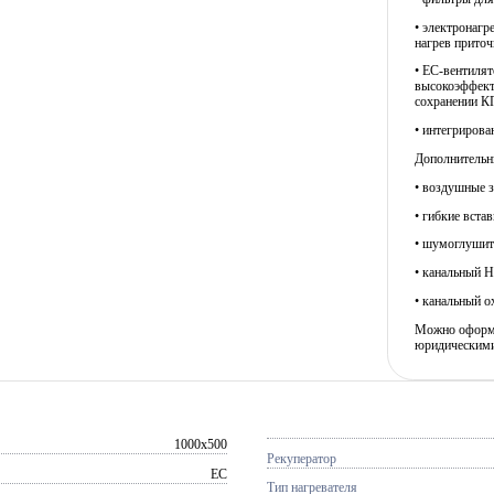
• электронагр
нагрев приточ
• EC-вентиля
высокоэффект
сохранении К
• интегрирова
Дополнительны
• воздушные з
• гибкие встав
• шумоглушит
• канальный H
• канальный ох
Можно оформит
юридическими
1000x500
Рекуператор
EC
Тип нагревателя