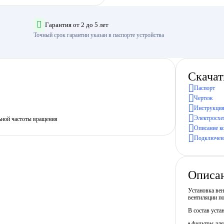
Гарантия от 2 до 5 лет
Точный срок гарантии указан в паспорте устройства
Скачат
Паспорт
Чертеж
Инструкция
Электросхе
ьной частоты вращения
Описание к
Подключени
Описа
Установка ве
вентиляции п
В состав уста
• фильтры для