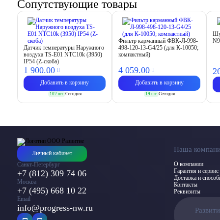
Сопутствующие товары
Шу
Фильтр карманный ФВК-Л-998-
N9
Датчик температуры Наружного
498-120-13-G4/25 (для К-10050;
воздуха TS-E01 NTC10k (3950)
компактный)
IP54 (Z-скоба)
1 900.
00
4 059.
00
2
Добавить в корзину
Добавить в корзину
102 шт.
Сегодня
19 шт.
Сегодня
Наша компан
Личный кабинет
О компании
Санкт-Петербург
Гарантия и сервис
+7 (812) 309 74 06
Доставка и спосо
Москва
Контакты
+7 (495) 668 10 22
Реквизиты
Email
info@progress-nw.ru
Развит