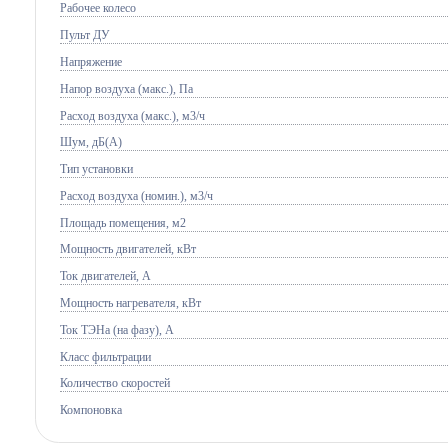
Рабочее колесо
Пульт ДУ
Напряжение
Напор воздуха (макс.), Па
Расход воздуха (макс.), м3/ч
Шум, дБ(А)
Тип установки
Расход воздуха (номин.), м3/ч
Площадь помещения, м2
Мощность двигателей, кВт
Ток двигателей, А
Мощность нагревателя, кВт
Ток ТЭНа (на фазу), А
Класс фильтрации
Количество скоростей
Компоновка