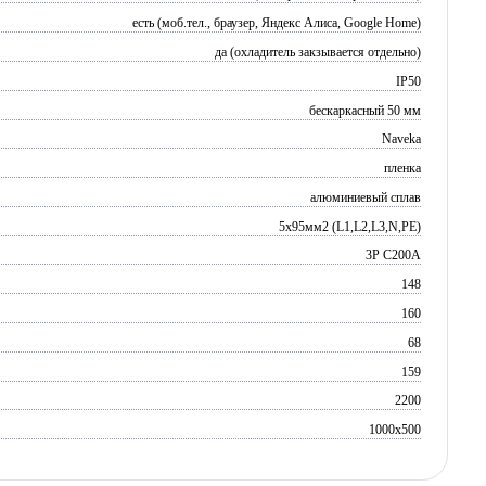
есть (моб.тел., браузер, Яндекс Алиса, Google Home)
да (охладитель закзывается отдельно)
IP50
бескаркасный 50 мм
Naveka
пленка
алюминиевый сплав
5х95мм2 (L1,L2,L3,N,PE)
3P C200A
148
160
68
159
2200
1000x500