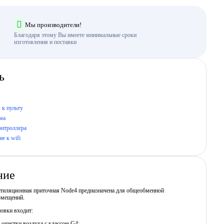
Мы производители!
Благодаря этому Вы имеете минимальные сроки
изготовления и поставки
ь
 к пульту
ма
онтроллера
е к wifi
ние
нтиляционная приточная Node4 предназначена для общеобменной
омещений.
новки входит:
 очистки воздуха с классом G4;