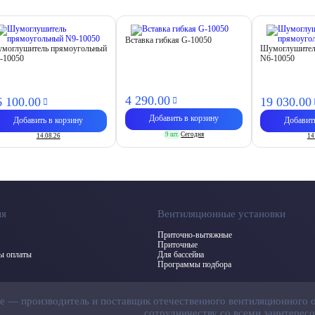
Вставка гибкая G-10050
моглушитель прямоугольный
Шумоглушител
-10050
N6-10050
4 290.
00
6 100.
00
19 030.
00
Добавить в корзину
Добавить в корзину
Добавит
9 шт.
Сегодня
14.08.26
14
ия
Вентиляционные установки
Приточно-вытяжные
Приточные
бы оплаты
Для бассейна
Программы подбора
ие — производитель и поставщик отечественного вентиляционного 
сотрудничеству со всеми заинтерес