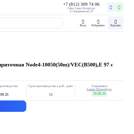
+7 (812) 309 74 06
Офис Санкт-Петербург
ул. Караваевская, 59
Вход
Избранное
Корзина
риточная Node4-10050(50m)/VEC(B500),E 97 с
роизводства
Срок производства в раб. днях
Самовывоз
Санкт-Петербург
26.08.26
.08.26
11