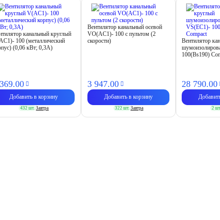
Вентилятор канальный осевой
нтилятор канальный круглый
VO(AC1)- 100 с пультом (2
AC1)- 100 (металлический
скорости)
Вентилятор ка
рпус) (0,06 кВт; 0,3А)
шумоизолиров
100(Bs190) Co
 369.
00
3 947.
00
28 790.
00
Добавить в корзину
Добавить в корзину
Добавит
432 шт.
Завтра
322 шт.
Завтра
2 шт