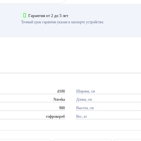
Гарантия от 2 до 5 лет
Точный срок гарантии указан в паспорте устройства
d100
Ширина, см
Naveka
Длина, см
900
Высота, см
гофрокороб
Вес, кг