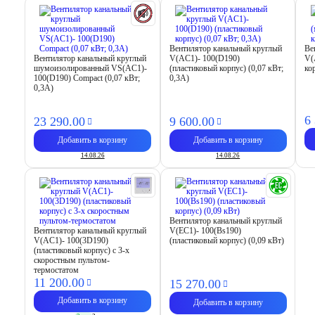
Вентилятор канальный круглый
Ве
Вентилятор канальный круглый
V(AC1)- 100(D190)
V(
шумоизолированный VS(AC1)-
(пластиковый корпус) (0,07 кВт;
ко
100(D190) Compact (0,07 кВт;
0,3А)
0,3А)
6
23 290.
00
9 600.
00
Добавить в корзину
Добавить в корзину
14.08.26
14.08.26
Вентилятор канальный круглый
Вентилятор канальный круглый
V(EC1)- 100(Bs190)
V(AC1)- 100(3D190)
(пластиковый корпус) (0,09 кВт)
(пластиковый корпус) с 3-х
скоростным пультом-
термостатом
11 200.
00
15 270.
00
Добавить в корзину
Добавить в корзину