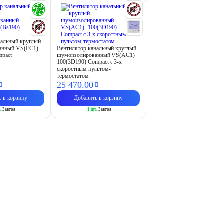
нальный круглый
анный VS(EC1)-
Вентилятор канальный круглый
mpact
шумоизолированный VS(AC1)-
100(3D190) Compact с 3-х
скоростным пультом-
термостатом
25 470.
00
ь в корзину
Добавить в корзину
.
Завтра
1 шт.
Завтра