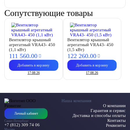
Сопутствующие товары
Вентилятор крышный
Вентилятор крышный
агрегатный VRA43- 450
агрегатный VRA43- 450
(1,1 кВт)
(1,5 кВт)
111 560.
00
122 260.
00
Добавить в корзину
Добавить в корзину
17.08.26
17.08.26
Наша компания
О компании
Гарантия и сервис
Личный кабинет
Доставка и способы оплаты
Контакты
Санкт-Петербург
+7 (812) 309 74 06
Реквизиты
Москва