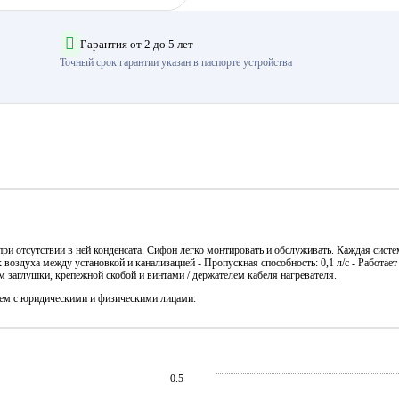
Гарантия от 2 до 5 лет
Точный срок гарантии указан в паспорте устройства
ри отсутствии в ней конденсата. Сифон легко монтировать и обслуживать. Каждая сист
 воздуха между установкой и канализацией - Пропускная способность: 0,1 л/с - Работае
 заглушки, крепежной скобой и винтами / держателем кабеля нагревателя.
аем с юридическими и физическими лицами.
0.5