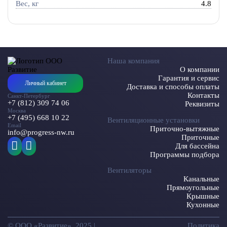
Вес, кг
4.8
Наша компания
О компании
Гарантия и сервис
Личный кабинет
Доставка и способы оплаты
Контакты
Санкт-Петербург
+7 (812) 309 74 06
Реквизиты
Москва
+7 (495) 668 10 22
Вентиляционные установки
Email
Приточно-вытяжные
info@progress-nw.ru
Приточные
Для бассейна
Программы подбора
Вентиляторы
Канальные
Прямоугольные
Крышные
Кухонные
© ООО «Развитие», 2025 |
Политика