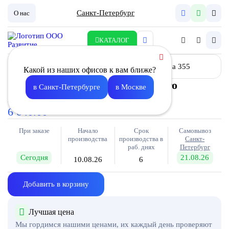
Санкт-Петербург
О нас
КАТАЛОГ
Какой из наших офисов к вам ближе?
Клапан обратный для крышного
в Санкт-Петербурге
в Москве
вентилятора 355
6 040.00
При заказе
Начало
Срок
Самовывоз
производства
производства в
Санкт-
раб. днях
Петербург
Сегодня
21.08.26
10.08.26
6
Добавить в корзину
Лучшая цена
Мы гордимся нашими ценами, их каждый день проверяют