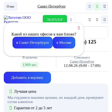
Санкт-Петербург
О нас
КАТАЛОГ
Какой из наших офисов к вам ближе?
Клапан обратный BDA (бабочка) 125
в Санкт-Петербурге
в Москве
403.00
В наличии
Самовывоз
Санкт-Петербург
1369 шт.
12.08.26
(9:00 - 17:00)
Добавить в корзину
Лучшая цена
Мы гордимся нашими ценами, их каждый день проверяют
сотни клиентов
Гарантия от 2 до 5 лет