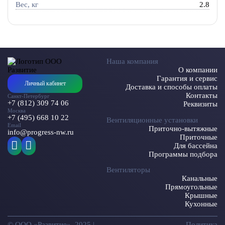
Вес, кг
2.8
Наша компания
О компании
Гарантия и сервис
Личный кабинет
Доставка и способы оплаты
Контакты
Санкт-Петербург
+7 (812) 309 74 06
Реквизиты
Москва
+7 (495) 668 10 22
Вентиляционные установки
Email
Приточно-вытяжные
info@progress-nw.ru
Приточные
Для бассейна
Программы подбора
Вентиляторы
Канальные
Прямоугольные
Крышные
Кухонные
© ООО «Развитие», 2025 |
Политика