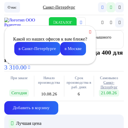
Санкт-Петербург
О нас
КАТАЛОГ
Какой из наших офисов к вам ближе?
в Санкт-Петербурге
в Москве
Фланец-ниппель для воздуховода 400 для
крышного вентилятора
3 310.00
При заказе
Начало
Срок
Самовывоз
производства
производства в
Санкт-
раб. днях
Петербург
Сегодня
21.08.26
10.08.26
6
Добавить в корзину
Лучшая цена