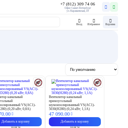
+7 (812) 309 74 06
Офис Санкт-Петербург
ул. Караваевская, 59
Вход
Избранное
Корзина
ятор канальный
Вентилятор канальный
угольный
прямоугольный
золированный VS(AC1)-
шумоизолированный VS(AC1)-
280) (0,20 кВт; 0,8А)
5030(H280) (0,24 кВт; 1,1А)
70.
00
47 090.
00
Добавить в корзину
Добавить в корзину
18.08.26
18.08.26