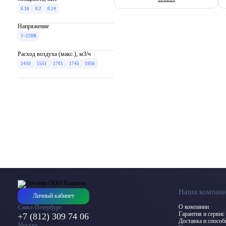
0.16
0.2
0.24
Напряжение
1~220В
Расход воздуха (макс.), м3/ч
1410
1551
1701
1745
1956
Наша компан
Личный кабинет
О компании
Санкт-Петербург
Гарантия и сервис
+7 (812) 309 74 06
Доставка и спосо
Москва