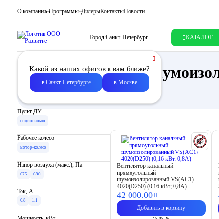
О компании
Программы
Дилеры
Контакты
Новости
Город:
Санкт-Петербург
КАТАЛОГ
Прямоугольный шумоизо
Какой из наших офисов к вам ближе?
в Санкт-Петербурге
в Москве
Описание
Пульт ДУ
опционально
Рабочее колесо
мотор-колесо
Напор воздуха (макс.), Па
Вентилятор канальный
прямоугольный
675
690
шумоизолированный VS(AC1)-
4020(D250) (0,16 кВт; 0,8А)
Ток, A
42 000.
00
0.8
1.1
Добавить в корзину
Мощность, кВт
18.08.26