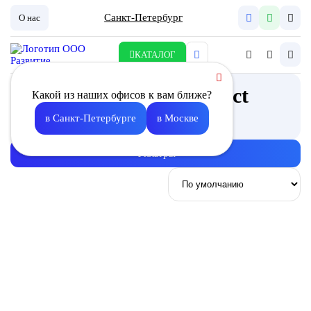
Санкт-Петербург
О нас
КАТАЛОГ
ПВУ Node8 AC Compact
Какой из наших офисов к вам ближе?
Описание
в Санкт-Петербурге
в Москве
Фильтры