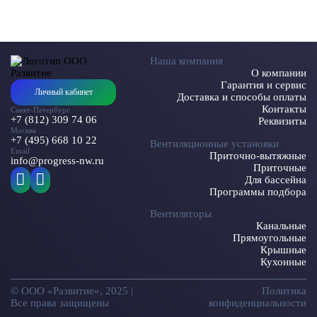
Наша компания
О компании
Гарантия и сервис
Личный кабинет
Доставка и способы оплаты
Контакты
Санкт-Петербург
+7 (812) 309 74 06
Реквизиты
Москва
+7 (495) 668 10 22
Вентиляционные установки
Email
Приточно-вытяжные
info@progress-nw.ru
Приточные
Для бассейна
Программы подбора
Вентиляторы
Канальные
Прямоугольные
Крышные
Кухонные
© ООО «Развитие», 2025 |
Политика
Все права защищены
конфиденциальности