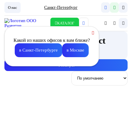
Санкт-Петербург
О нас
КАТАЛОГ
ПВУ Node7 EC Compact
Какой из наших офисов к вам ближе?
Описание
в Санкт-Петербурге
в Москве
Фильтры