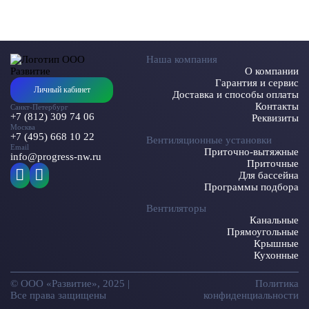
Наша компания
О компании
Гарантия и сервис
Личный кабинет
Доставка и способы оплаты
Контакты
Санкт-Петербург
+7 (812) 309 74 06
Реквизиты
Москва
+7 (495) 668 10 22
Вентиляционные установки
Email
Приточно-вытяжные
info@progress-nw.ru
Приточные
Для бассейна
Программы подбора
Вентиляторы
Канальные
Прямоугольные
Крышные
Кухонные
© ООО «Развитие», 2025 |
Политика
Все права защищены
конфиденциальности