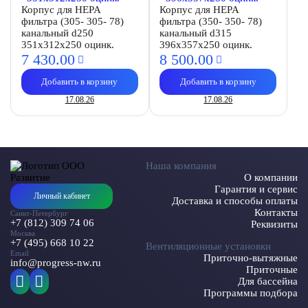
Корпус для HEPA
Корпус для HEPA
фильтра (305- 305- 78)
фильтра (350- 350- 78)
канальный d250
канальный d315
351х312х250 оцинк.
396х357х250 оцинк.
7 430.
00
8 500.
00
Добавить в корзину
Добавить в корзину
17.08.26
17.08.26
Наша компания
О компании
Гарантия и сервис
Личный кабинет
Доставка и способы оплаты
Контакты
Санкт-Петербург
+7 (812) 309 74 06
Реквизиты
Москва
+7 (495) 668 10 22
Вентиляционные установки
Email
Приточно-вытяжные
info@progress-nw.ru
Приточные
Для бассейна
Программы подбора