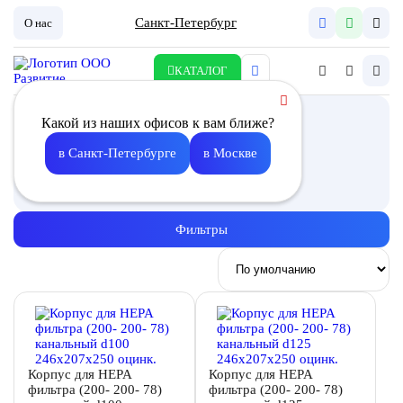
Санкт-Петербург
О нас
КАТАЛОГ
Корпус для фильтра
Какой из наших офисов к вам ближе?
высокого класса
в Санкт-Петербурге
в Москве
Описание
Фильтры
Корпус для HEPA
Корпус для HEPA
фильтра (200- 200- 78)
фильтра (200- 200- 78)