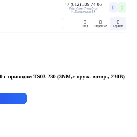
+7 (812) 309 74 06
Офис Санкт-Петербург
ул. Караваевская, 59
Вход
Избранное
Корзина
 с приводом TS03-230 (3NM,с пруж. возвр., 230В)