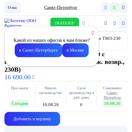
Санкт-Петербург
О нас
КАТАЛОГ
Какой из наших офисов к вам ближе?
в Санкт-Петербурге
в Москве
Заслонка воздушная Z- 400х 400 с
приводом TS03-230 (3Нм, c пруж. возвр.,
230В)
16 690.00
При заказе
Начало
Срок
Самовывоз
производства
производства в
Санкт-
раб. днях
Петербург
Сегодня
18.08.26
10.08.26
6
Добавить в корзину