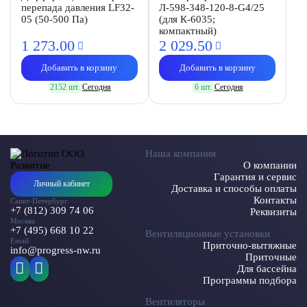
перепада давления LF32-
Л-598-348-120-8-G4/25
05 (50-500 Па)
(для К-6035;
компактный)
1 273.
00
2 029.
50
Добавить в корзину
Добавить в корзину
2152 шт.
Сегодня
6 шт.
Сегодня
Наша компания
О компании
Гарантия и сервис
Личный кабинет
Доставка и способы оплаты
Контакты
Санкт-Петербург
+7 (812) 309 74 06
Реквизиты
Москва
+7 (495) 668 10 22
Вентиляционные установки
Email
Приточно-вытяжные
info@progress-nw.ru
Приточные
Для бассейна
Программы подбора
Вентиляторы