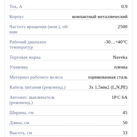
Ток, A
0.9
Корпус
компактный металлический
Частота вращения (ном.), об/
2500
мин
Рабочий диапазон
-30…+40°C
температур
Торговая марка
Naveka
Упаковка
пленка
Материал рабочего колеса
оцинкованная сталь
Кабель питания (рекоменд.)
3х 1,5мм2 (L,N,PE)
Автомат. выключатель
1P C 6A
(рекоменд.)
Ширина, см
45
Длина, см
50
Высота, см
33