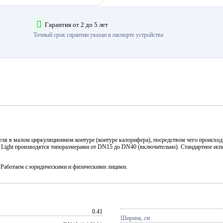
Гарантия от 2 до 5 лет
Точный срок гарантии указан в паспорте устройства
еля в малом циркуляционном контуре (контуре калорифера), посредством чего происхо
ight производятся типоразмерами от DN15 до DN40 (включительно). Стандартное испол
. Работаем с юридическими и физическими лицами.
0.41
Ширина, см