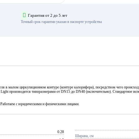
Гарантия от 2 до 5 лет
Точный срок гарантии указан в паспорте устройства
еля в малом циркуляционном контуре (контуре калорифера), посредством чего происхо
ight производятся типоразмерами от DN15 до DN40 (включительно). Стандартное испол
. Работаем с юридическими и физическими лицами.
0.28
Ширина, см