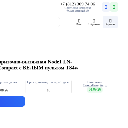
+7 (812) 309 74 06
Офис Санкт-Петербург
ул. Караваевская, 59
Вход
Избранное
Корзина
приточно-вытяжная Node1 LN-
 Compact с БЕЛЫМ пультом TS4w
роизводства
Срок производства в раб. днях
Самовывоз
Санкт-Петербург
01.09.26
.08.26
16