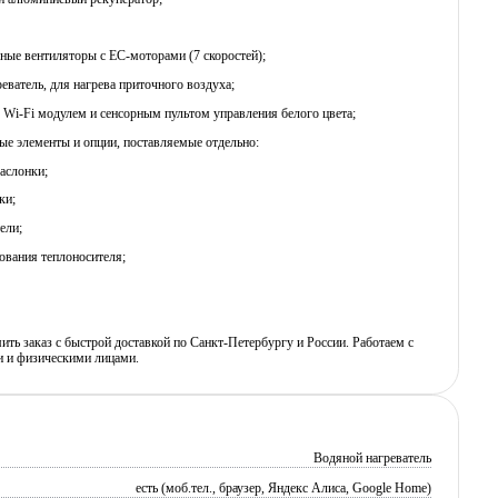
чные вентиляторы c EC-моторами (7 скоростей);
реватель, для нагрева приточного воздуха;
с Wi-Fi модулем и сенсорным пультом управления белого цвета;
е элементы и опции, поставляемые отдельно:
аслонки;
ки;
ели;
рования теплоносителя;
ь заказ с быстрой доставкой по Санкт-Петербургу и России. Работаем с
 и физическими лицами.
Водяной нагреватель
есть (моб.тел., браузер, Яндекс Алиса, Google Home)