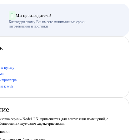
Мы производители!
Благодаря этому Вы имеете минимальные сроки
изготовления и поставки
ь
 к пульту
ма
онтроллера
е к wifi
ние
новка серии - Node1 LN, применяется для вентиляции помещений, с
бованиями к шумовым характеристикам.
ановки:
ый алюминиевый рекуператор;