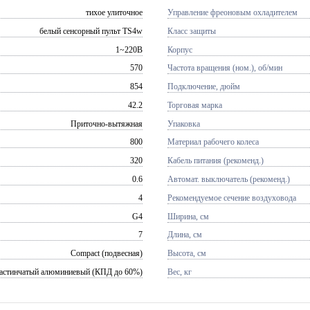
тихое улиточное
Управление фреоновым охладителем
белый сенсорный пульт TS4w
Класс защиты
1~220В
Корпус
570
Частота вращения (ном.), об/мин
854
Подключение, дюйм
42.2
Торговая марка
Приточно-вытяжная
Упаковка
800
Материал рабочего колеса
320
Кабель питания (рекоменд.)
0.6
Автомат. выключатель (рекоменд.)
4
Рекомендуемое сечение воздуховода
G4
Ширина, см
7
Длина, см
Compact (подвесная)
Высота, см
астинчатый алюминиевый (КПД до 60%)
Вес, кг