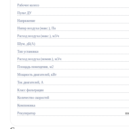
Рабочее колесо
Пульт ДУ
Напряжение
Напор воздуха (макс.), Па
Расход воздуха (макс.), м3/ч
Шум, дБ(А)
Тип установки
Расход воздуха (номин.), м3/ч
Площадь помещения, м2
Мощность двигателей, кВт
Ток двигателей, А
Класс фильтрации
Количество скоростей
Компоновка
Рекуператор
пл