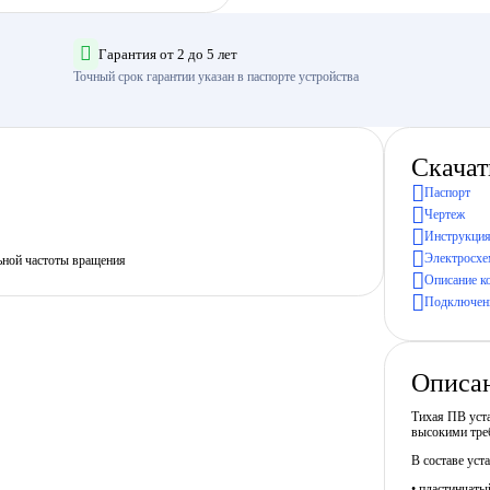
Гарантия от 2 до 5 лет
Точный срок гарантии указан в паспорте устройства
Скачат
Паспорт
Чертеж
Инструкция
Электросхе
ьной частоты вращения
Описание к
Подключени
Описа
Тихая ПВ уста
высокими тре
В составе уст
• пластинчат