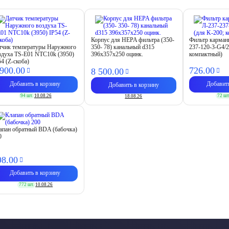
Корпус для HEPA фильтра (350-
Фильтр карма
тчик температуры Наружного
350- 78) канальный d315
237-120-3-G4/2
здуха TS-E01 NTC10k (3950)
396х357х250 оцинк.
компактный)
54 (Z-скоба)
 900.
00
726.
00
8 500.
00
Добавить в корзину
Добавит
Добавить в корзину
94 шт.
10.08.26
72 шт
18.08.26
апан обратный BDA (бабочка)
0
98.
00
Добавить в корзину
772 шт.
10.08.26