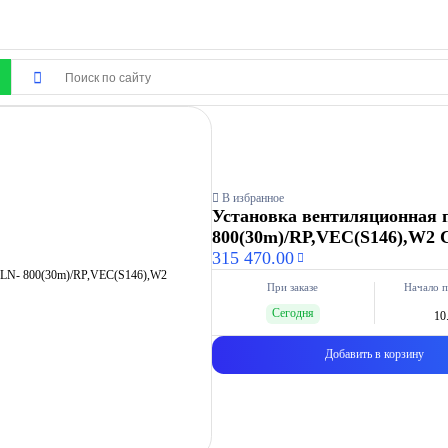
В избранное
Установка вентиляционная 
800(30m)/RP,VEC(S146),W2
315 470.00
При заказе
Начало п
Сегодня
10
Добавить в корзину