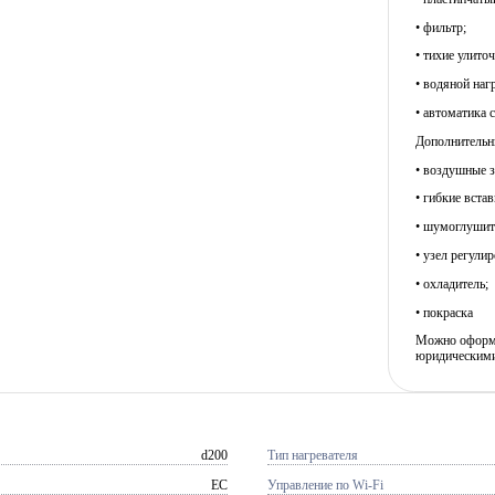
• фильтр;
• тихие улито
• водяной наг
• автоматика 
Дополнительны
• воздушные з
• гибкие встав
• шумоглушит
• узел регули
• охладитель;
• покраска
Можно оформит
юридическими
d200
Тип нагревателя
EC
Управление по Wi-Fi