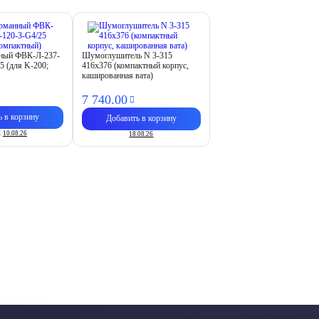
нный ФВК-Л-237-
Шумоглушитель N 3-315
5 (для K-200;
416х376 (компактный корпус,
кашированная вата)
7 740.
00
ь в корзину
Добавить в корзину
.
10.08.26
18.08.26