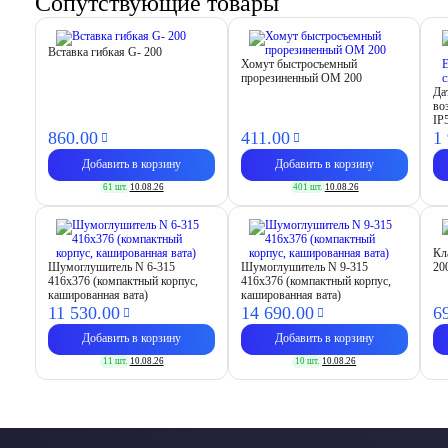
Сопутствующие товары
Вставка гибкая G- 200
Хомут быстросъемный
прорезиненный OM 200
Да
во
IP
860.
00
411.
00
1
Добавить в корзину
Добавить в корзину
61 шт.
10.08.26
401 шт.
10.08.26
Кл
Шумоглушитель N 6-315
Шумоглушитель N 9-315
20
416х376 (компактный корпус,
416х376 (компактный корпус,
кашированная вата)
кашированная вата)
11 530.
00
14 690.
00
6
Добавить в корзину
Добавить в корзину
11 шт.
10.08.26
10 шт.
10.08.26