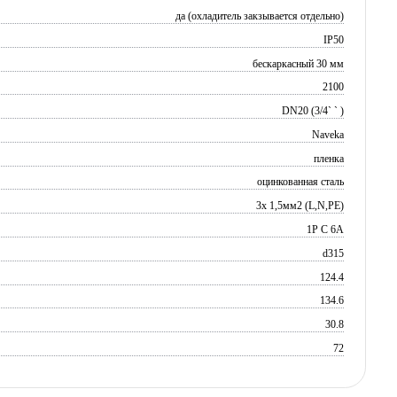
да (охладитель закзывается отдельно)
IP50
бескаркасный 30 мм
2100
DN20 (3/4` ` )
Naveka
пленка
оцинкованная сталь
3х 1,5мм2 (L,N,PE)
1P C 6A
d315
124.4
134.6
30.8
72