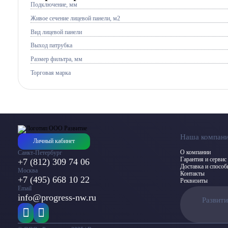
Подключение, мм
Живое сечение лицевой панели, м2
Вид лицевой панели
Выход патрубка
Размер фильтра, мм
Торговая марка
Наша компан
Личный кабинет
О компании
Санкт-Петербург
Гарантия и сервис
+7 (812) 309 74 06
Доставка и спосо
Москва
Контакты
+7 (495) 668 10 22
Реквизиты
Email
info@progress-nw.ru
Развит