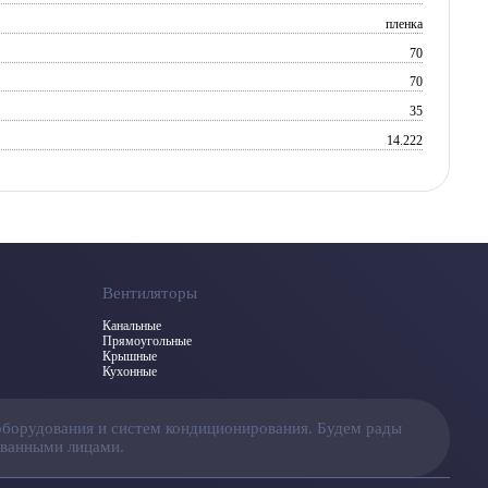
пленка
70
70
35
14.222
Вентиляторы
Канальные
Прямоугольные
Крышные
Кухонные
оборудования и систем кондиционирования. Будем рады
ованными лицами.