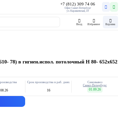
+7 (812) 309 74 06
Офис Санкт-Петербург
ул. Караваевская, 59
Вход
Избранное
Корзина
10- 78) в гигиен.испол. потолочный H 80- 652х652
роизводства
Срок производства в раб. днях
Самовывоз
Санкт-Петербург
01.09.26
.08.26
16