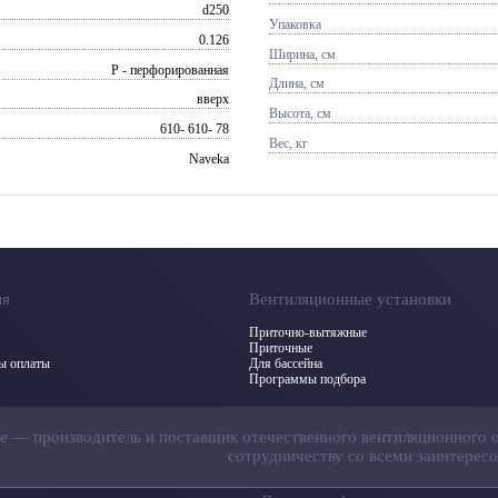
d250
Упаковка
0.126
Ширина, см
P - перфорированная
Длина, см
вверх
Высота, см
610- 610- 78
Вес, кг
Naveka
ия
Вентиляционные установки
Приточно-вытяжные
Приточные
бы оплаты
Для бассейна
Программы подбора
ие — производитель и поставщик отечественного вентиляционного 
сотрудничеству со всеми заинтерес