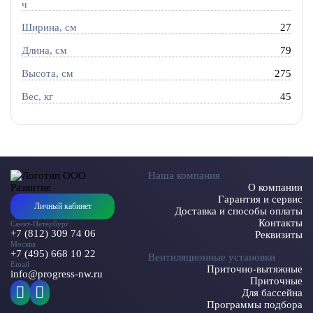
ч
Ширина, см
27
Длина, см
79
Высота, см
275
Вес, кг
45
Наша компания
О компании
Гарантия и сервис
Личный кабинет
Доставка и способы оплаты
Контакты
Санкт-Петербург
+7 (812) 309 74 06
Реквизиты
Москва
+7 (495) 668 10 22
Вентиляционные установки
Email
Приточно-вытяжные
info@progress-nw.ru
Приточные
Для бассейна
Программы подбора