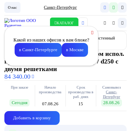
Санкт-Петербург
О нас
КАТАЛОГ
Какой из наших офисов к вам ближе?
в Санкт-Петербурге
в Москве
Корпус фильтра в гигиеническом испол.
пристенный 740*200*2750 (G4) / d250 с
двумя решетками
84 340.00
При заказе
Начало
Срок
Самовывоз
производства
производства в
Санкт-
раб. днях
Петербург
Сегодня
28.08.26
07.08.26
15
Добавить в корзину