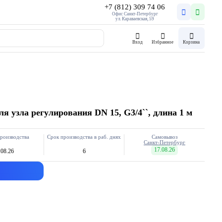
+7 (812) 309 74 06
Офис Санкт-Петербург
ул. Караваевская, 59
Вход
Избранное
Корзина
я узла регулирования DN 15, G3/4``, длина 1 м
роизводства
Срок производства в раб. днях
Самовывоз
Санкт-Петербург
17.08.26
.08.26
6