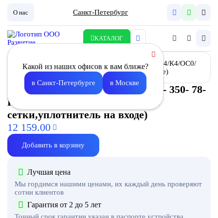
Санкт-Петербург
О нас
КАТАЛОГ
Какой из наших офисов к вам ближе?
в Санкт-Петербурге
в Москве
Фильтр воздушный ФВА-II-350- 350- 78-
H14/К4/ОС0/У2 (алюм.рама,без
сетки,уплотнитель на входе)
12 159.00
Добавить в корзину
Лучшая цена
Мы гордимся нашими ценами, их каждый день проверяют
сотни клиентов
Гарантия от 2 до 5 лет
Точный срок гарантии указан в паспорте устройства