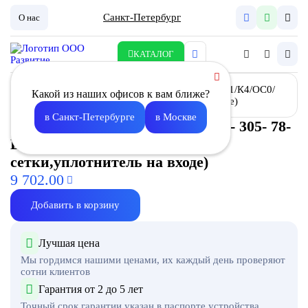
Санкт-Петербург
О нас
КАТАЛОГ
Какой из наших офисов к вам ближе?
в Санкт-Петербурге
в Москве
Фильтр воздушный ФВА-II-305- 305- 78-
E11/К4/ОС0/У2 (алюм.рама,без
сетки,уплотнитель на входе)
9 702.00
Добавить в корзину
Лучшая цена
Мы гордимся нашими ценами, их каждый день проверяют
сотни клиентов
Гарантия от 2 до 5 лет
Точный срок гарантии указан в паспорте устройства