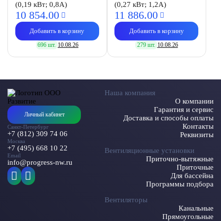
(0,19 кВт; 0,8А)
(0,27 кВт; 1,2А)
10 854.
00
11 886.
00
Добавить в корзину
Добавить в корзину
696 шт.
10.08.26
279 шт.
10.08.26
Наша компания
О компании
Гарантия и сервис
Личный кабинет
Доставка и способы оплаты
Контакты
Санкт-Петербург
+7 (812) 309 74 06
Реквизиты
Москва
+7 (495) 668 10 22
Вентиляционные установки
Email
Приточно-вытяжные
info@progress-nw.ru
Приточные
Для бассейна
Программы подбора
Вентиляторы
Канальные
Прямоугольные