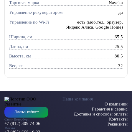
Торговая марка
Naveka
Управление рекуператором
да
Управление по Wi-Fi
есть (моб.тел., браузер,
Яндекс Алиса, Google Home)
Ширина, см
65.5
Длина, см
25.5
Высота, см
80.5
Вес, кг
32
Наша компания
О компании
Гарантия и сервис
Личный кабинет
Доставка и способы оплаты
Контакты
Санкт-Петербург
+7 (812) 309 74 06
Реквизиты
Москва