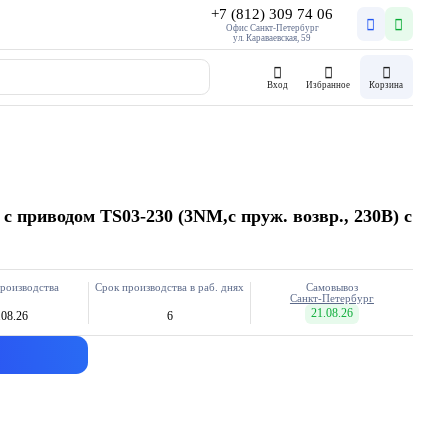
+7 (812) 309 74 06
Офис Санкт-Петербург
ул. Караваевская, 59
Вход
Избранное
Корзина
с приводом TS03-230 (3NM,с пруж. возвр., 230В) с
роизводства
Срок производства в раб. днях
Самовывоз
Санкт-Петербург
21.08.26
.08.26
6