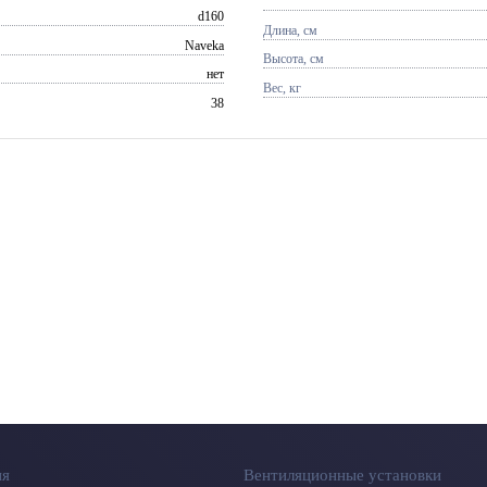
d160
Длина, см
Naveka
Высота, см
нет
Вес, кг
38
ия
Вентиляционные установки