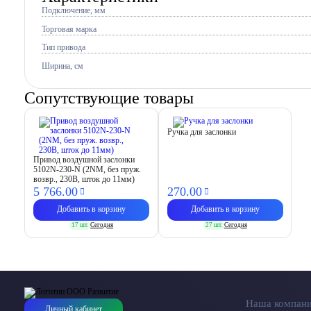
Подключение, мм
Торговая марка
Тип привода
Ширина, см
Сопутствующие товары
Ручка для заслонки
Привод воздушной заслонки
5102N-230-N (2NM, без пруж.
возвр., 230В, шток до 11мм)
5 766.
00
270.
00
Добавить в корзину
Добавить в корзину
17 шт.
Сегодня
27 шт.
Сегодня
Наша компан
Личный кабинет