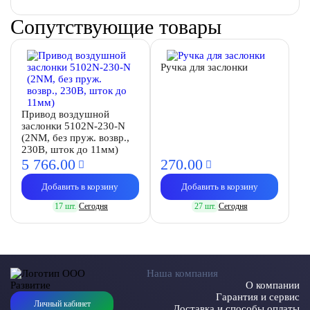
Сопутствующие товары
Ручка для заслонки
Привод воздушной
заслонки 5102N-230-N
(2NM, без пруж. возвр.,
230В, шток до 11мм)
5 766.
00
270.
00
Добавить в корзину
Добавить в корзину
17 шт.
Сегодня
27 шт.
Сегодня
Наша компания
О компании
Гарантия и сервис
Личный кабинет
Доставка и способы оплаты