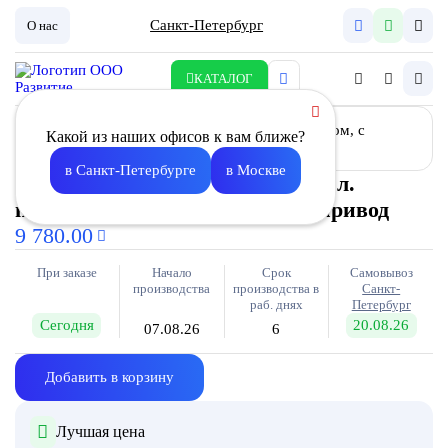
Санкт-Петербург
О нас
КАТАЛОГ
Какой из наших офисов к вам ближе?
в Санкт-Петербурге
в Москве
Заслонка воздушная ZE- 100 с эл.
подогревом, с площадкой под привод
9 780.00
При заказе
Начало
Срок
Самовывоз
производства
производства в
Санкт-
раб. днях
Петербург
Сегодня
20.08.26
07.08.26
6
Добавить в корзину
Лучшая цена