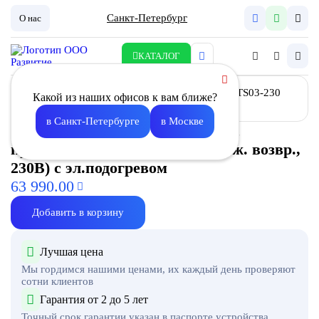
Санкт-Петербург
О нас
КАТАЛОГ
Какой из наших офисов к вам ближе?
в Санкт-Петербурге
в Москве
Заслонка воздушная ZE-10050 с
приводом TS03-230 (3NM,с пруж. возвр.,
230В) с эл.подогревом
63 990.00
Добавить в корзину
Лучшая цена
Мы гордимся нашими ценами, их каждый день проверяют
сотни клиентов
Гарантия от 2 до 5 лет
Точный срок гарантии указан в паспорте устройства