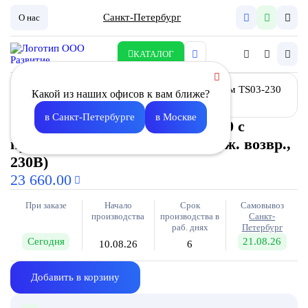
Санкт-Петербург
О нас
КАТАЛОГ
Какой из наших офисов к вам ближе?
в Санкт-Петербурге
в Москве
Заслонка воздушная Z- 600х 600 с
приводом TS03-230 (3Нм, c пруж. возвр.,
230В)
23 660.00
При заказе
Начало
Срок
Самовывоз
производства
производства в
Санкт-
раб. днях
Петербург
Сегодня
21.08.26
10.08.26
6
Добавить в корзину