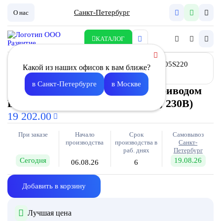
Санкт-Петербург
О нас
КАТАЛОГ
Какой из наших офисов к вам ближе?
в Санкт-Петербурге
в Москве
Заслонка воздушная Z- 315 с приводом
DA05S220 (5Нм, c пруж. возвр., 230В)
19 202.00
При заказе
Начало
Срок
Самовывоз
производства
производства в
Санкт-
раб. днях
Петербург
Сегодня
19.08.26
06.08.26
6
Добавить в корзину
Лучшая цена