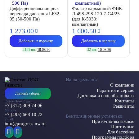
Дифференциальное реле
Фильтр карманный ФВК-
перепада давления LF32-
Л-498-298-120-7-G4/25
05 (50-500 Па)
(для К-5030;
компактный)
1 273.
00
1 600.
50
Добавить в корзину
Добавить в корзину
2151 шт.
10.08.26
32 шт.
10.08.26
Наша компания
О компании
Гарантия и сервис
Личный кабинет
Доставка и способы оплаты
Контакты
Санкт-Петербург
+7 (812) 309 74 06
Реквизиты
Москва
+7 (495) 668 10 22
Вентиляционные установки
Email
Приточно-вытяжные
info@progress-nw.ru
Приточные
Для бассейна
Программы подбора