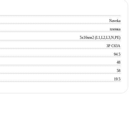
Naveka
пленка
5х16мм2 (L1,L2,L3,N,PE)
3P C63A
94.5
48
58
19.5