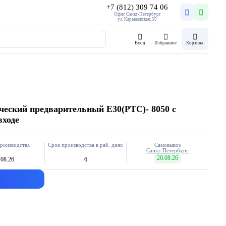
+7 (812) 309 74 06
Офис Санкт-Петербург
ул. Караваевская, 59
Вход
Избранное
Корзина
ческий предварительный E30(PTC)- 8050 с
входе
роизводства
Срок производства в раб. днях
Самовывоз
Санкт-Петербург
20.08.26
.08.26
6