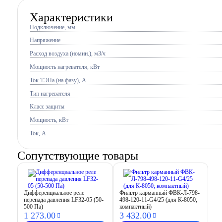
Характеристики
Подключение, мм
Напряжение
Расход воздуха (номин.), м3/ч
Мощность нагревателя, кВт
Ток ТЭНа (на фазу), А
Тип нагревателя
Класс защиты
Мощность, кВт
Ток, A
Сопутствующие товары
Дифференциальное реле
Фильтр карманный ФВК-Л-798-
перепада давления LF32-05 (50-
498-120-11-G4/25 (для К-8050;
500 Па)
компактный)
1 273.
00
3 432.
00