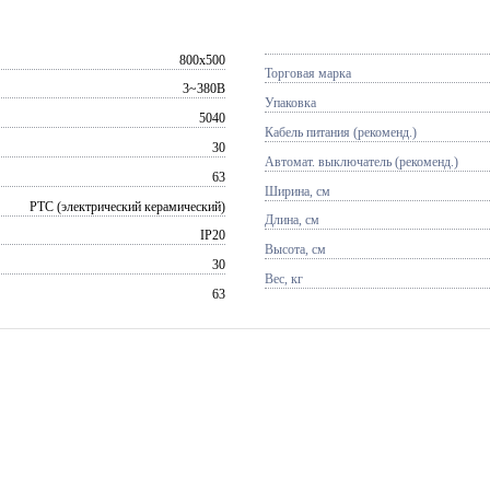
800x500
Торговая марка
3~380В
Упаковка
5040
Кабель питания (рекоменд.)
30
Автомат. выключатель (рекоменд.)
63
Ширина, см
PTC (электрический керамический)
Длина, см
IP20
Высота, см
30
Вес, кг
63