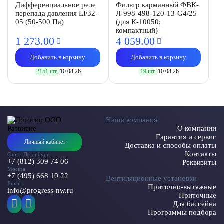
Дифференциальное реле
Фильтр карманный ФВК-
перепада давления LF32-
Л-998-498-120-13-G4/25
05 (50-500 Па)
(для К-10050;
компактный)
1 273.
00
4 059.
00
Добавить в корзину
Добавить в корзину
2151 шт.
10.08.26
19 шт.
10.08.26
Наша компания
О компании
Гарантия и сервис
Личный кабинет
Доставка и способы оплаты
Контакты
Санкт-Петербург
+7 (812) 309 74 06
Реквизиты
Москва
+7 (495) 668 10 22
Вентиляционные установки
Email
Приточно-вытяжные
info@progress-nw.ru
Приточные
Для бассейна
Программы подбора