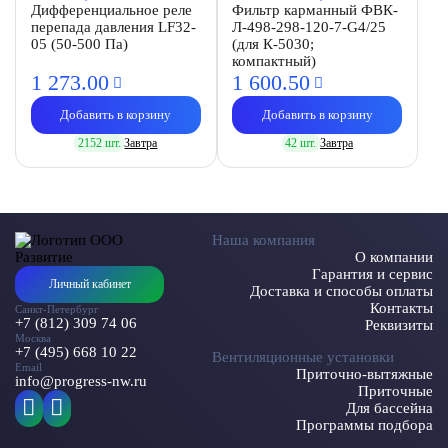
Дифференциальное реле
Фильтр карманный ФВК-
перепада давления LF32-
Л-498-298-120-7-G4/25
05 (50-500 Па)
(для К-5030;
компактный)
1 273.
00
1 600.
50
Добавить в корзину
Добавить в корзину
2152 шт.
Завтра
42 шт.
Завтра
Наша компания
О компании
Гарантия и сервис
Личный кабинет
Доставка и способы оплаты
Контакты
Санкт-Петербург
+7 (812) 309 74 06
Реквизиты
Москва
+7 (495) 668 10 22
Вентиляционные установки
Email
Приточно-вытяжные
info@progress-nw.ru
Приточные
Для бассейна
Программы подбора