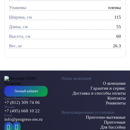
Упаковка
пленка
Ширина, см
115
Длина, см
55
Высота, см
60
Вес, кг
26.3
Наша компания
О компании
Гарантия и сервис
Личный кабинет
Доставка и способы оплаты
Контакты
Санкт-Петербург
+7 (812) 309 74 06
Реквизиты
Москва
+7 (495) 668 10 22
Вентиляционные установки
Email
Приточно-вытяжные
info@progress-nw.ru
Приточные
Для бассейна