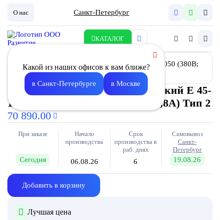
Санкт-Петербург
О нас
КАТАЛОГ
Какой из наших офисов к вам ближе?
в Санкт-Петербурге
в Москве
Воздухонагреватель электрический E 45-
10050 (380В; 22,8А + 22,8А + 22,8А) Тип 2
70 890.00
При заказе
Начало
Срок
Самовывоз
производства
производства в
Санкт-
раб. днях
Петербург
Сегодня
19.08.26
06.08.26
6
Добавить в корзину
Лучшая цена