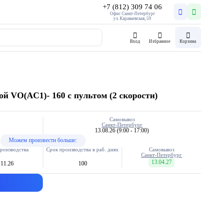
+7 (812) 309 74 06
Офис Санкт-Петербург
ул. Караваевская, 59
Вход
Избранное
Корзина
й VO(AC1)- 160 с пультом (2 скорости)
Самовывоз
Санкт-Петербург
13.08.26
(9:00 - 17:00)
Можем произвести больше:
роизводства
Срок производства в раб. днях
Самовывоз
Санкт-Петербург
13.04.27
.11.26
100