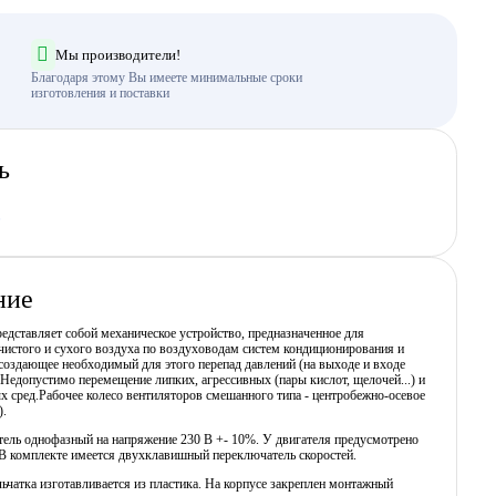
Мы производители!
Благодаря этому Вы имеете минимальные сроки
изготовления и поставки
ь
ние
едставляет собой механическое устройство, предназначенное для
истого и сухого воздуха по воздуховодам систем кондиционирования и
создающее необходимый для этого перепад давлений (на выходе и входе
 Недопустимо перемещение липких, агрессивных (пары кислот, щелочей...) и
 сред.Рабочее колесо вентиляторов смешанного типа - центробежно-осевое
).
тель однофазный на напряжение 230 В +- 10%. У двигателя предусмотрено
 В комплекте имеется двухклавишный переключатель скоростей.
ьчатка изготавливается из пластика. На корпусе закреплен монтажный