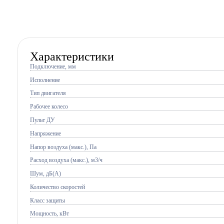
Характеристики
Подключение, мм
Исполнение
Тип двигателя
Рабочее колесо
Пульт ДУ
Напряжение
Напор воздуха (макс.), Па
Расход воздуха (макс.), м3/ч
Шум, дБ(А)
Количество скоростей
Класс защиты
Мощность, кВт