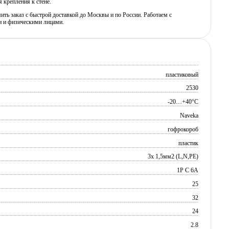
 крепления к стене.
ь заказ с быстрой доставкой до Москвы и по России. Работаем с
 и физическими лицами.
пластиковый
2530
-20…+40°C
Naveka
гофрокороб
пластик
3х 1,5мм2 (L,N,PE)
1P C 6A
25
32
24
2.8