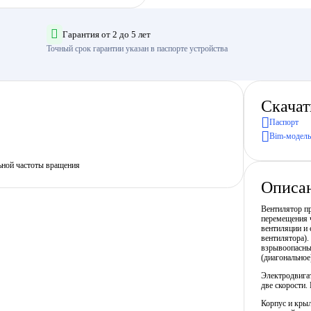
Гарантия от 2 до 5 лет
Точный срок гарантии указан в паспорте устройства
Скачат
Паспорт
Bim-модель
ьной частоты вращения
Описа
Вентилятор пр
перемещения ч
вентиляции и 
вентилятора).
взрывоопасных
(диагональное
Электродвига
две скорости.
Корпус и крыл