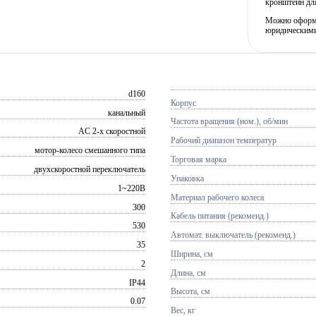
кронштейн для
Можно оформит
юридическими
d160
Корпус
канальный
Частота вращения (ном.), об/мин
AC 2-х скоростной
Рабочий диапазон температур
мотор-колесо смешанного типа
Торговая марка
двухскоростной переключатель
Упаковка
1~220В
Материал рабочего колеса
300
Кабель питания (рекоменд.)
530
Автомат. выключатель (рекоменд.)
35
Ширина, см
2
Длина, см
IP44
Высота, см
0.07
Вес, кг