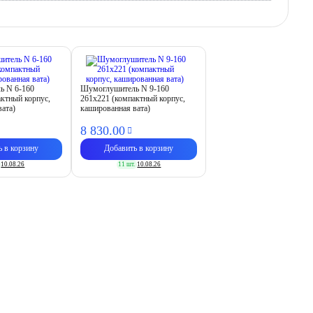
ь N 6-160
Шумоглушитель N 9-160
актный корпус,
261х221 (компактный корпус,
вата)
кашированная вата)
8 830.
00
ь в корзину
Добавить в корзину
10.08.26
11 шт.
10.08.26