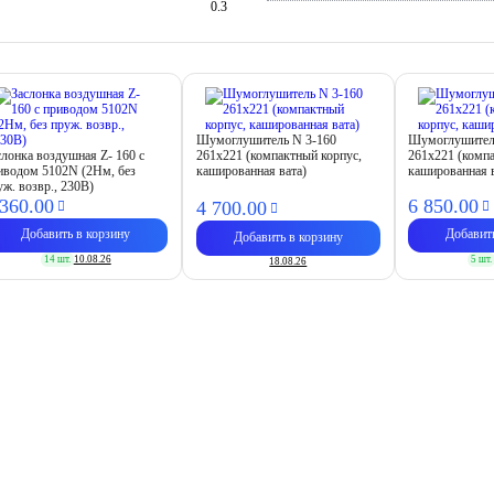
0.3
Шумоглушитель N 3-160
Шумоглушител
слонка воздушная Z- 160 с
261х221 (компактный корпус,
261х221 (комп
иводом 5102N (2Нм, без
кашированная вата)
кашированная 
уж. возвр., 230В)
 360.
00
6 850.
00
4 700.
00
Добавить в корзину
Добавит
Добавить в корзину
14 шт.
10.08.26
5 шт.
18.08.26