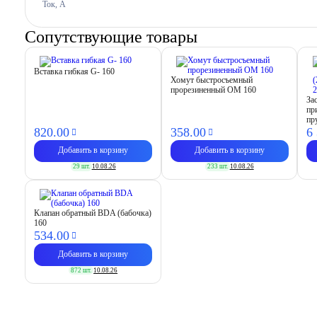
Ток, A
Сопутствующие товары
Вставка гибкая G- 160
Хомут быстросъемный
прорезиненный OM 160
За
пр
пр
820.
00
358.
00
6
Добавить в корзину
Добавить в корзину
29 шт.
10.08.26
233 шт.
10.08.26
Клапан обратный BDA (бабочка)
160
534.
00
Добавить в корзину
872 шт.
10.08.26