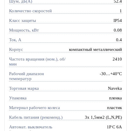
Шум, дБ(А)
52.4
Количество скоростей
1
Класс защиты
IP54
Мощность, кВт
0.08
Ток, A
0.4
Корпус
компактный металлический
Частота вращения (ном.), об/
2410
мин
Рабочий диапазон
-30…+40°C
температур
Торговая марка
Naveka
Упаковка
пленка
Материал рабочего колеса
пластик
Кабель питания (рекоменд.)
3х 1,5мм2 (L,N,PE)
Автомат. выключатель
1P C 6A