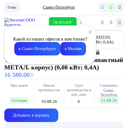
Санкт-Петербург
О нас
КАТАЛОГ
Какой из наших офисов к вам ближе?
в Санкт-Петербурге
в Москве
Вентилятор канальный круглый
V(AC1)- 160(D220) Compact (компактный
МЕТАЛ. корпус) (0,08 кВт; 0,4А)
16 580.00
При заказе
Начало
Срок
Самовывоз
производства
производства в
Санкт-
раб. днях
Петербург
Сегодня
21.08.26
10.08.26
6
Добавить в корзину