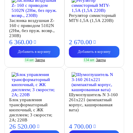
Регулятор симисторный
Заслонка воздушная Z-
MTY-1,5А (1,5А 220В)
160 с приводом 5102N
(2Нм, без пруж. возвр.,
230В)
6 360.
00
2 670.
00
Добавить в корзину
Добавить в корзину
14 шт.
Завтра
134 шт.
Завтра
Шумоглушитель N 3-160
Блок управления
261х221 (компактный
трансформаторный
корпус, кашированная
кнопочный, с ЖК
вата)
дисплеем; 3 скорости;
2А; 220В
26 520.
00
4 700.
00