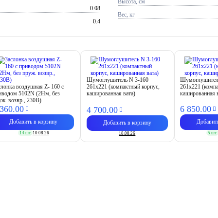
Высота, см
0.08
Вес, кг
0.4
Шумоглушитель N 3-160
Шумоглушител
слонка воздушная Z- 160 с
261х221 (компактный корпус,
261х221 (комп
иводом 5102N (2Нм, без
кашированная вата)
кашированная 
уж. возвр., 230В)
 360.
00
6 850.
00
4 700.
00
Добавить в корзину
Добавит
Добавить в корзину
14 шт.
10.08.26
5 шт.
18.08.26