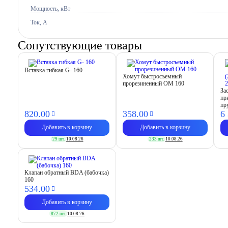
Мощность, кВт
Ток, A
Сопутствующие товары
Вставка гибкая G- 160
Хомут быстросъемный
прорезиненный OM 160
За
пр
пр
820.
00
358.
00
6
Добавить в корзину
Добавить в корзину
29 шт.
10.08.26
233 шт.
10.08.26
Клапан обратный BDA (бабочка)
160
534.
00
Добавить в корзину
872 шт.
10.08.26