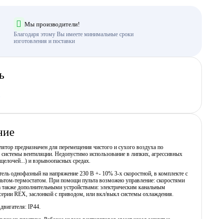
Мы производители!
Благодаря этому Вы имеете минимальные сроки
изготовления и поставки
ь
ние
ятор предназначен для перемещения чистого и сухого воздуха по
 системы вентиляции. Недопустимо использование в липких, агрессивных
 щелочей...) и взрывоопасных средах.
ель однофазный на напряжение 230 В +- 10% 3-х скоростной, в комплекте с
льтом-термостатом. При помощи пульта возможно управление: скоростями
а также дополнительными устройствами: электрическим канальным
серии REX, заслонкой с приводом, или вкл/выкл системы охлаждения.
двигателя: IP44.