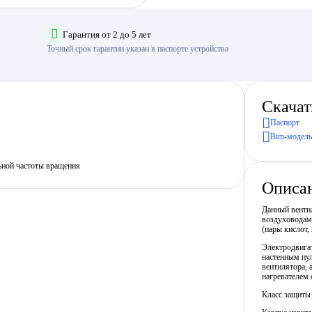
Гарантия от 2 до 5 лет
Точный срок гарантии указан в паспорте устройства
Скачат
Паспорт
Bim-модель
ьной частоты вращения
Описа
Данный вентил
воздуховодам
(пары кислот,
Электродвигат
настенным пу
вентилятора, 
нагревателем 
Класс защиты 