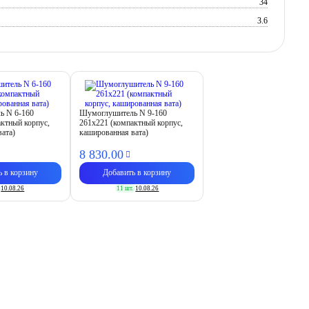
34
3.6
ь N 6-160
Шумоглушитель N 9-160
актный корпус,
261х221 (компактный корпус,
вата)
кашированная вата)
8 830.
00
ь в корзину
Добавить в корзину
10.08.26
11 шт.
10.08.26