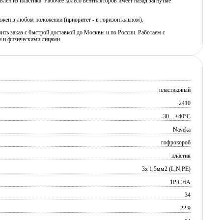
влен из пластика. Рабочее колесо вентиляторов имеет назад загнутые
жен в любом положении (приоритет - в горизонтальном).
ь заказ с быстрой доставкой до Москвы и по России. Работаем с
 и физическими лицами.
пластиковый
2410
-30…+40°C
Naveka
гофрокороб
пластик
3х 1,5мм2 (L,N,PE)
1P C 6A
34
22.9