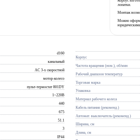
Корпус изгото
лопатки.
Монтаж возмо
Можно оформит
юридическими
d160
Корпус
канальный
Частота вращения (ном.), об/мин
AC 3-х скоростной
Рабочий диапазон температур
мотор-колесо
Торговая марка
пульт-термостат 801DY
Упаковка
1~220В
Материал рабочего колеса
440
Кабель питания (рекоменд.)
675
Автомат. выключатель (рекоменд.)
51.1
Ширина, см
3
Длина, см
IP44