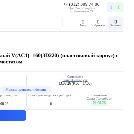
+7 (812) 309 74 06
Офис Санкт-Петербург
ул. Караваевская, 59
Вход
Избранное
Корзина
ый V(AC1)- 160(3D220) (пластиковый корпус) с
рмостатом
Самовывоз
Санкт-Петербург
13.08.26
(9:00 - 17:00)
Можем произвести больше:
роизводства
Срок производства в раб. днях
Самовывоз
Санкт-Петербург
21.08.26
.08.26
6