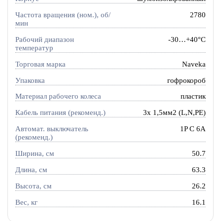
Частота вращения (ном.), об/
2780
мин
Рабочий диапазон
-30…+40°C
температур
Торговая марка
Naveka
Упаковка
гофрокороб
Материал рабочего колеса
пластик
Кабель питания (рекоменд.)
3х 1,5мм2 (L,N,PE)
Автомат. выключатель
1P C 6A
(рекоменд.)
Ширина, см
50.7
Длина, см
63.3
Высота, см
26.2
Вес, кг
16.1