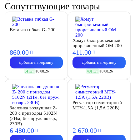
Сопутствующие товары
Вставка гибкая G- 200
Хомут быстросъемный
прорезиненный OM 200
860.
00
411.
00
Добавить в корзину
Добавить в корзину
61 шт.
10.08.26
401 шт.
10.08.26
Регулятор симисторный
Заслонка воздушная Z-
MTY-1,5А (1,5А 220В)
200 с приводом 5102N
(2Нм, без пруж. возвр.,
230В)
6 480.
00
2 670.
00