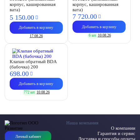
корпус, кашированная
корпус, кашированная
вата)
вата)
7 720.
00
5 150.
00
Добавить в корзину
Добавить в корзину
6 шт.
10.08.26
17.08.26
Клапан обратный BDA
(бабочка) 200
698.
00
Добавить в корзину
772 шт.
10.08.26
Наша компания
О компании
Гарантия и сервис
Личный кабинет
Доставка и способы оплаты