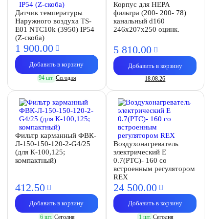
Корпус для HEPA
Датчик температуры
фильтра (200- 200- 78)
Наружного воздуха TS-
канальный d160
E01 NTC10k (3950) IP54
246х207х250 оцинк.
(Z-скоба)
1 900.
00
5 810.
00
Добавить в корзину
Добавить в корзину
94 шт.
Сегодня
18.08.26
Фильтр карманный ФВК-
Л-150-150-120-2-G4/25
Воздухонагреватель
(для К-100,125;
электрический E
компактный)
0.7(PTC)- 160 со
встроенным регулятором
REX
412.
50
24 500.
00
Добавить в корзину
Добавить в корзину
6 шт.
Сегодня
1 шт.
Сегодня