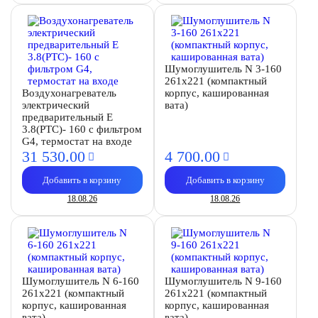
Шумоглушитель N 3-160
261х221 (компактный
Воздухонагреватель
корпус, кашированная
электрический
вата)
предварительный E
3.8(PTC)- 160 с фильтром
G4, термостат на входе
31 530.
00
4 700.
00
Добавить в корзину
Добавить в корзину
18.08.26
18.08.26
Шумоглушитель N 6-160
Шумоглушитель N 9-160
261х221 (компактный
261х221 (компактный
корпус, кашированная
корпус, кашированная
вата)
вата)