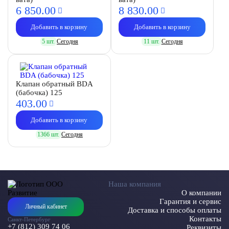
6 850.
00
8 830.
00
Добавить в корзину
Добавить в корзину
5 шт.
Сегодня
11 шт.
Сегодня
Клапан обратный BDA
(бабочка) 125
403.
00
Добавить в корзину
1366 шт.
Сегодня
Наша компания
О компании
Гарантия и сервис
Личный кабинет
Доставка и способы оплаты
Контакты
Санкт-Петербург
+7 (812) 309 74 06
Реквизиты