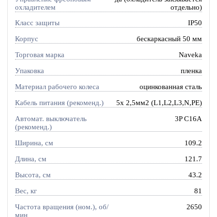
охладителем
отдельно)
Класс защиты
IP50
Корпус
бескаркасный 50 мм
Торговая марка
Naveka
Упаковка
пленка
Материал рабочего колеса
оцинкованная сталь
Кабель питания (рекоменд.)
5х 2,5мм2 (L1,L2,L3,N,PE)
Автомат. выключатель
3P C16A
(рекоменд.)
Ширина, см
109.2
Длина, см
121.7
Высота, см
43.2
Вес, кг
81
Частота вращения (ном.), об/
2650
мин