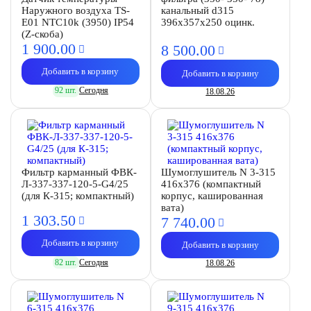
Наружного воздуха TS-
канальный d315
E01 NTC10k (3950) IP54
396х357х250 оцинк.
(Z-скоба)
1 900.
00
8 500.
00
Добавить в корзину
Добавить в корзину
92 шт.
Сегодня
18.08.26
Фильтр карманный ФВК-
Шумоглушитель N 3-315
Л-337-337-120-5-G4/25
416х376 (компактный
(для К-315; компактный)
корпус, кашированная
вата)
1 303.
50
7 740.
00
Добавить в корзину
Добавить в корзину
82 шт.
Сегодня
18.08.26