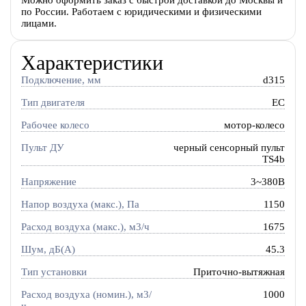
Можно оформить заказ с быстрой доставкой до Москвы и
по России. Работаем с юридическими и физическими
лицами.
Характеристики
Подключение, мм
d315
Тип двигателя
EC
Рабочее колесо
мотор-колесо
Пульт ДУ
черный сенсорный пульт
TS4b
Напряжение
3~380В
Напор воздуха (макс.), Па
1150
Расход воздуха (макс.), м3/ч
1675
Шум, дБ(А)
45.3
Тип установки
Приточно-вытяжная
Расход воздуха (номин.), м3/
1000
ч