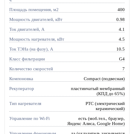
Площадь помещения, м2
400
Мощность двигателей, кВт
0.98
Ток двигателей, А
4.1
Мощность нагревателя, кВт
4.5
Ток ТЭНа (на фазу), А
10.5
Класс фильтрации
G4
Количество скоростей
7
Компоновка
Compact (подвесная)
Рекуператор
пластинчатый мембранный
(КПД до 65%)
Тип нагревателя
PTC (электрический
керамический)
Управление по Wi-Fi
есть (моб.тел., браузер,
Яндекс Алиса, Google Home)
Управление фреоновым
да (охладитель закзывается